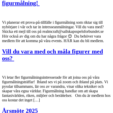
figurmålning!
Vi planerar ett prova-på-tillfälle i figurmålning som riktar sig till
nybörjare i vår och tar in intresseanmälningar. Vill du vara med?
Skicka ett mejl till oss på realmcraft@sallskapsspelsforbundet.se
Hör också av dig om du har några frågor 😊 Du behöver vara
medlem för att komma på våra events. HÄR kan du bli medlem.
Vill du vara med och måla figurer med
oss?
Vi letar fler figurmålningsintresserade för att joina oss på våra
figurmålningsträffar! Ibland ses vi på zoom och ibland på plats. Vi
pysslar tillsammans, lär oss av varandra, visar olika tekniker och
skapar våra egna världar. Figurmålning handlar om att skapa
fantasivärlden, riken, miljöer och berättelser. Om du är medlem hos
oss kostar det inget […]
Årsmöte 2025