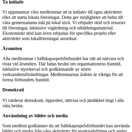
Ta initiativ
Vi uppmuntrar våra medlemmar att ta initiativ till egna aktiviteter
eller att starta lokala föreningar. Detta ger möjligheter att bidra till
våra gemensamma mål på lokal nivå. Vi erbjuder stöd och resurser
till föreningar, inklusive vägledning och utbildningsmaterial.
Ekonomiskt stöd kan även erbjudas för specifika projekt eller
aktiviteter som lokalföreningar anordnar.
Årsmöten
Alla medlemmar i Sällskapsspelsförbundet har rätt att närvara och
rösta vid årsmöten. Där fattas beslut om organisationens framtid,
inklusive styrelseval och godkännande av större
verksamhetsförändringar. Medlemmarnas åsikter är viktiga för att
forma förbundets framtid.
Demokrati
Vi värderar demokrati, öppenhet, rättvisa och jämlikhet högt i alla
våra beslut.
Användning av bilder och media
Som medlem godkänner du att Sällskapsspelsförbundet kan använda
bilder och media från våra aktiviteter för marknadsföring och andra