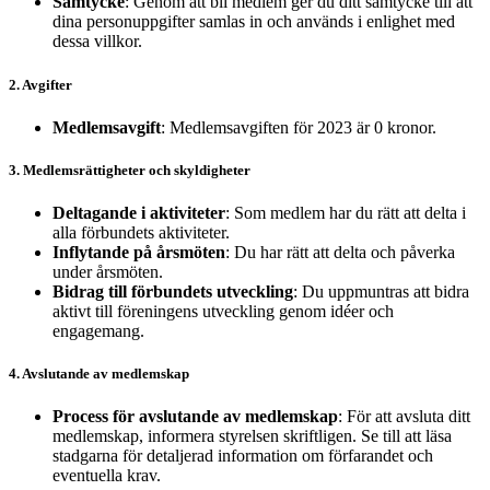
Samtycke
: Genom att bli medlem ger du ditt samtycke till att
dina personuppgifter samlas in och används i enlighet med
dessa villkor.
2. Avgifter
Medlemsavgift
: Medlemsavgiften för 2023 är 0 kronor.
3. Medlemsrättigheter och skyldigheter
Deltagande i aktiviteter
: Som medlem har du rätt att delta i
alla förbundets aktiviteter.
Inflytande på årsmöten
: Du har rätt att delta och påverka
under årsmöten.
Bidrag till förbundets utveckling
: Du uppmuntras att bidra
aktivt till föreningens utveckling genom idéer och
engagemang.
4. Avslutande av medlemskap
Process för avslutande av medlemskap
: För att avsluta ditt
medlemskap, informera styrelsen skriftligen. Se till att läsa
stadgarna för detaljerad information om förfarandet och
eventuella krav.