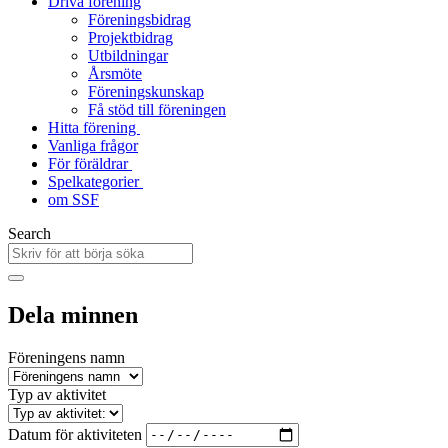
Driva förening
Föreningsbidrag
Projektbidrag
Utbildningar
Årsmöte
Föreningskunskap
Få stöd till föreningen
Hitta förening
Vanliga frågor
För föräldrar
Spelkategorier
om SSF
Search
Dela minnen
Föreningens namn
Typ av aktivitet
Datum för aktiviteten