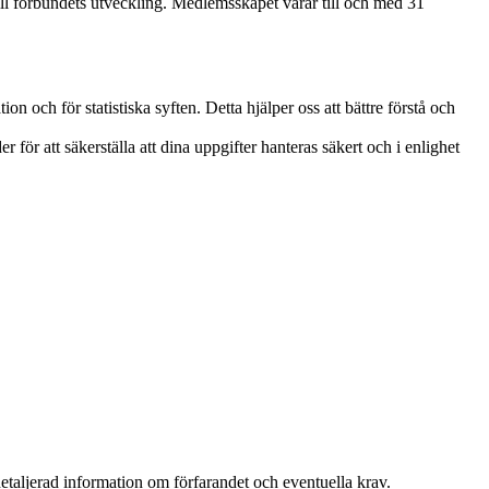
till förbundets utveckling. Medlemsskapet varar till och med 31
on och för statistiska syften. Detta hjälper oss att bättre förstå och
ör att säkerställa att dina uppgifter hanteras säkert och i enlighet
r detaljerad information om förfarandet och eventuella krav.