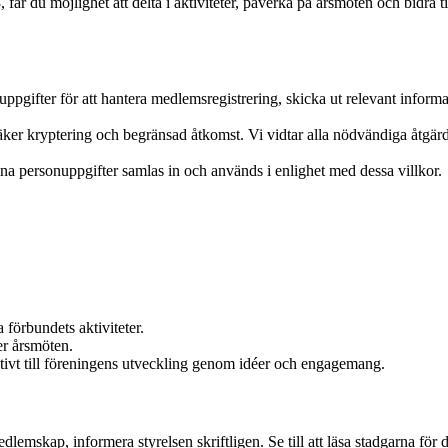
år du möjlighet att delta i aktiviteter, påverka på årsmöten och bidra 
uppgifter för att hantera medlemsregistrering, skicka ut relevant informati
r kryptering och begränsad åtkomst. Vi vidtar alla nödvändiga åtgärder f
dina personuppgifter samlas in och används i enlighet med dessa villkor.
a förbundets aktiviteter.
er årsmöten.
tivt till föreningens utveckling genom idéer och engagemang.
medlemskap, informera styrelsen skriftligen. Se till att läsa stadgarna fö