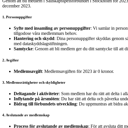
Genom att bli medlem i Sällskapsspelsförbundet i Stockholm för 2023, f
december 2023.
1. Personuppgifter
Syfte med insamling av personuppgifter
: Vi samlar in person
tillgodose våra medlemmars behov.
Hantering och skydd
: Dina personuppgifter skyddas genom säke
med dataskyddslagstiftningen.
Samtycke
: Genom att bli medlem ger du ditt samtycke till att 
2. Avgifter
Medlemsavgift
: Medlemsavgiften för 2023 är 0 kronor.
3. Medlemsrättigheter och skyldigheter
Deltagande i aktiviteter
: Som medlem har du rätt att delta i all
Inflytande på årsmöten
: Du har rätt att delta och påverka und
Bidrag till förbundets utveckling
: Du uppmuntras att bidra ak
4. Avslutande av medlemskap
Process för avslutande av medlemskap
: För att avsluta ditt 