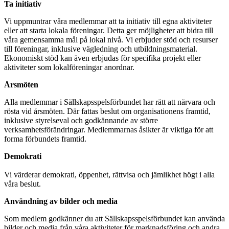
Ta initiativ
Vi uppmuntrar våra medlemmar att ta initiativ till egna aktiviteter
eller att starta lokala föreningar. Detta ger möjligheter att bidra till
våra gemensamma mål på lokal nivå. Vi erbjuder stöd och resurser
till föreningar, inklusive vägledning och utbildningsmaterial.
Ekonomiskt stöd kan även erbjudas för specifika projekt eller
aktiviteter som lokalföreningar anordnar.
Årsmöten
Alla medlemmar i Sällskapsspelsförbundet har rätt att närvara och
rösta vid årsmöten. Där fattas beslut om organisationens framtid,
inklusive styrelseval och godkännande av större
verksamhetsförändringar. Medlemmarnas åsikter är viktiga för att
forma förbundets framtid.
Demokrati
Vi värderar demokrati, öppenhet, rättvisa och jämlikhet högt i alla
våra beslut.
Användning av bilder och media
Som medlem godkänner du att Sällskapsspelsförbundet kan använda
bilder och media från våra aktiviteter för marknadsföring och andra