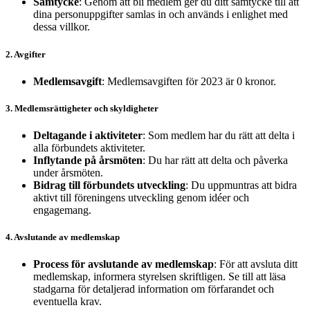
Samtycke
: Genom att bli medlem ger du ditt samtycke till att
dina personuppgifter samlas in och används i enlighet med
dessa villkor.
2. Avgifter
Medlemsavgift
: Medlemsavgiften för 2023 är 0 kronor.
3. Medlemsrättigheter och skyldigheter
Deltagande i aktiviteter
: Som medlem har du rätt att delta i
alla förbundets aktiviteter.
Inflytande på årsmöten
: Du har rätt att delta och påverka
under årsmöten.
Bidrag till förbundets utveckling
: Du uppmuntras att bidra
aktivt till föreningens utveckling genom idéer och
engagemang.
4. Avslutande av medlemskap
Process för avslutande av medlemskap
: För att avsluta ditt
medlemskap, informera styrelsen skriftligen. Se till att läsa
stadgarna för detaljerad information om förfarandet och
eventuella krav.