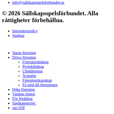
info@sallskapsspelsforbundet.se
© 2026 Sällskapsspelsförbundet. Alla
rättigheter förbehållna.
Integritetspolicy
Stadgar
Starta förening
Driva förening
Föreningsbidrag
Projektbidrag
Utbildningar
Årsmöte
Föreningskunskap
Få stöd till föreningen
Hitta förening
Vanliga frågor
För föräldrar
Spelkategorier
om SSF