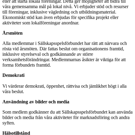
eller att starta lokala föreningar. Detta ger möjligheter att bidra till
våra gemensamma mål på lokal nivå. Vi erbjuder stöd och resurser
till föreningar, inklusive vägledning och utbildningsmaterial.
Ekonomiskt stöd kan även erbjudas för specifika projekt eller
aktiviteter som lokalföreningar anordnar.
Årsmöten
Alla medlemmar i Sällskapsspelsförbundet har rätt att närvara och
rösta vid årsmöten. Där fattas beslut om organisationens framtid,
inklusive styrelseval och godkännande av större
verksamhetsförändringar. Medlemmarnas åsikter är viktiga för att
forma förbundets framtid.
Demokrati
Vi värderar demokrati, öppenhet, rättvisa och jämlikhet högt i alla
våra beslut.
Användning av bilder och media
Som medlem godkänner du att Sällskapsspelsförbundet kan använda
bilder och media från våra aktiviteter för marknadsföring och andra
syften.
Hälsotillstånd